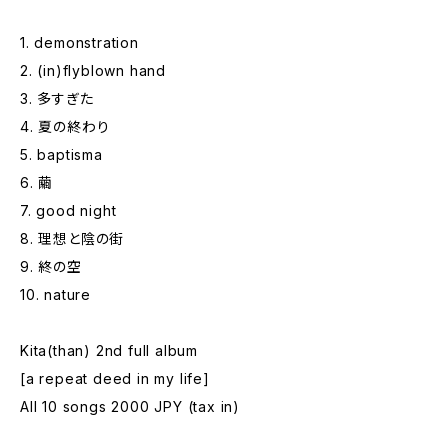
1. demonstration
2. (in)flyblown hand
3. 多すぎた
4. 夏の終わり
5. baptisma
6. 繭
7. good night
8. 理想と陰の街
9. 終の空
10. nature
Kita(than) 2nd full album
[a repeat deed in my life]
All 10 songs 2000 JPY (tax in)