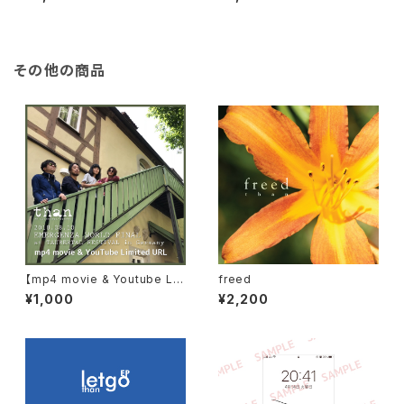
その他の商品
【mp4 movie & Youtube Li
freed
mited URL】2018.08.10 EME
¥1,000
¥2,200
RGENZA WORLD FINAL at
TAUBERTAL FESTIVAL in G
ermany