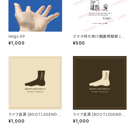
letgo EP
スマホ待ち受け画面用壁紙 (画
像ファイル）【than / LET'S ME
¥1,000
¥500
ET AT THE LIVE HOUSE!!!】t
han original wallpaper-whi
te
ライブ音源 [BOOTLEGEND01
ライブ音源 [BOOTLEGEND01
A]
B]
¥1,000
¥1,000