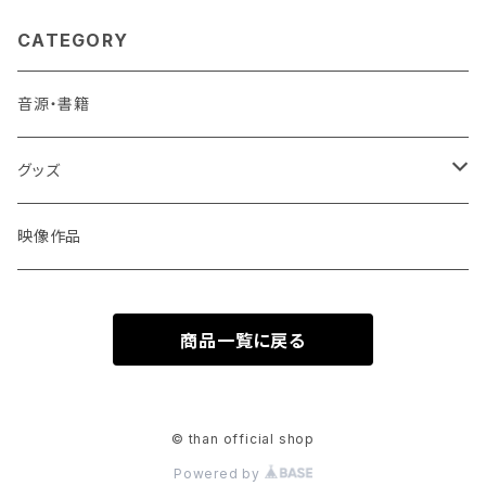
CATEGORY
音源・書籍
グッズ
LET'S MEET AT THE LIVE HOUSE
映像作品
商品一覧に戻る
© than official shop
Powered by